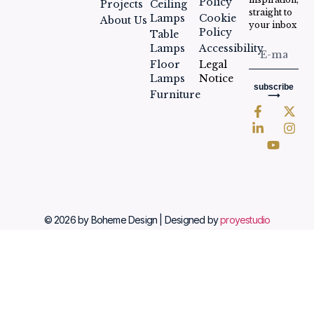
Policy
Projects
Ceiling
straight to
Lamps
Cookie
About Us
your inbox
Policy
Table
Lamps
Accessibility
Floor
Legal
Lamps
Notice
subscribe
Furniture
⟶
© 2026 by Boheme Design | Designed by
proyestudio